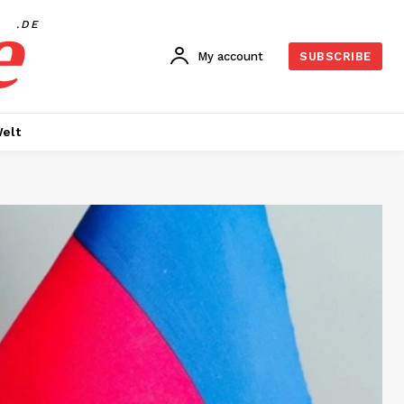
e
.DE
My account
SUBSCRIBE
elt