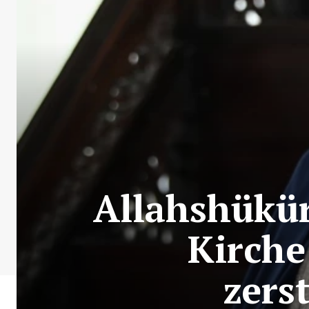
Allahshükür
Kirche
zers