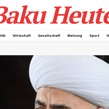
Baku Heut
itik
Wirtschaft
Gesellschaft
Meinung
Sport
W