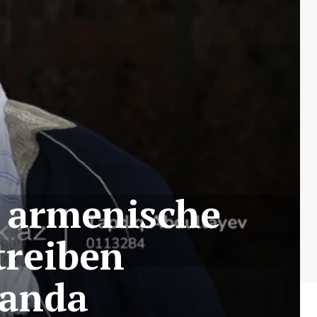
e armenische
treiben
ganda