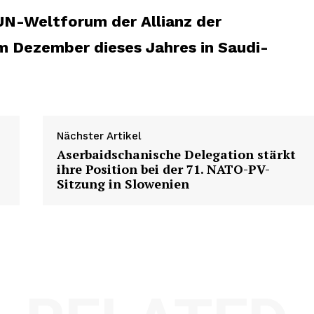
UN-Weltforum der Allianz der
m Dezember dieses Jahres in Saudi-
Nächster Artikel
Aserbaidschanische Delegation stärkt
Week
ihre Position bei der 71. NATO-PV-
e PRO
Sitzung in Slowenien
Company
About us
Contact us