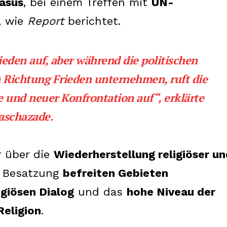
asus
, bei einem Treffen mit
UN-
, wie
Report
berichtet.
ieden auf, aber während die politischen
in Richtung Frieden unternehmen,
ruft die
 und neuer Konfrontation auf
“, erklärte
aschazade.
r über die
Wiederherstellung religiöser un
r Besatzung
befreiten Gebieten
igiösen Dialog
und das
hohe Niveau der
eligion
.