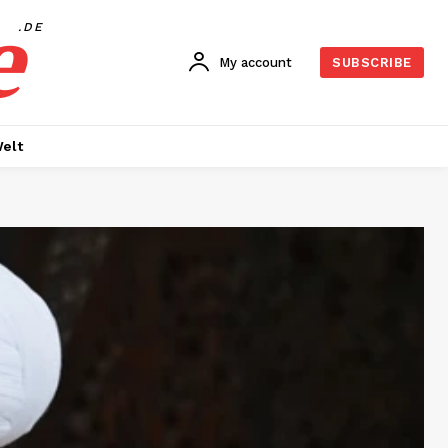
e
.DE
My account
SUBSCRIBE
elt