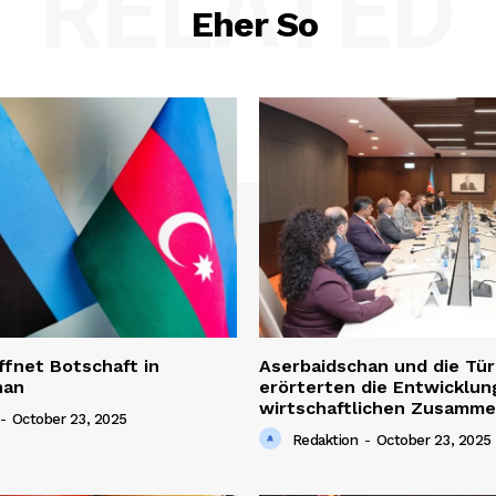
RELATED
Eher So
E NOW
ffnet Botschaft in
Aserbaidschan und die Tür
han
erörterten die Entwicklun
wirtschaftlichen Zusamme
-
October 23, 2025
Redaktion
-
October 23, 2025