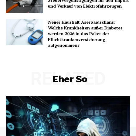
Steuervergünstigungen für den Import
und Verkauf von Elektrofahrzeugen
Neuer Haushalt Aserbaidschans:
Welche Krankheiten außer Diabetes
werden 2026 in das Paket der
Pflichtkrankenversicherung
aufgenommen?
RELATED
Eher So