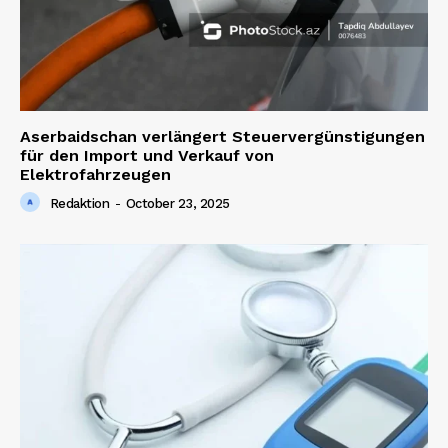
Aserbaidschan verlängert Steuervergünstigungen
für den Import und Verkauf von
Elektrofahrzeugen
News Week
Magazine PRO
Redaktion
-
October 23, 2025