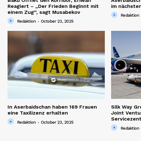
Baku Öffnet den Korridor, Eriwan
Aserbaidsc
Reagiert – „Der Frieden Beginnt mit
im nächsten
einem Zug“, sagt Musabekov
Redaktion
Redaktion
-
October 23, 2025
In Aserbaidschan haben 169 Frauen
Silk Way G
eine Taxilizenz erhalten
Joint Ventu
Servicezen
Redaktion
-
October 23, 2025
Redaktion