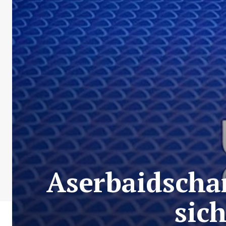
Aserbaidscha
sic