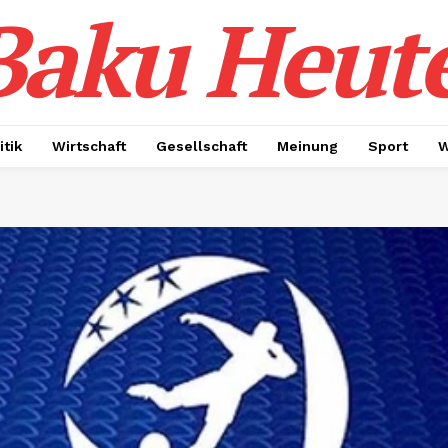
Baku Heut
itik
Wirtschaft
Gesellschaft
Meinung
Sport
W