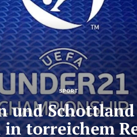
SPORT
n und Schottland
h in torreichem R