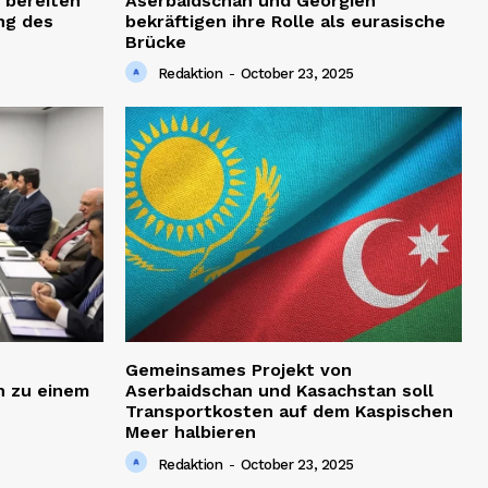
 bereiten
Aserbaidschan und Georgien
ng des
bekräftigen ihre Rolle als eurasische
Brücke
Redaktion
-
October 23, 2025
Gemeinsames Projekt von
h zu einem
Aserbaidschan und Kasachstan soll
Transportkosten auf dem Kaspischen
Meer halbieren
Redaktion
-
October 23, 2025