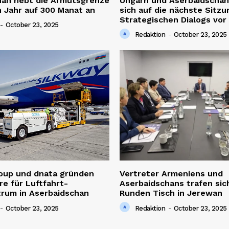
han hebt die Armutsgrenze
Ungarn und Aserbaidschan
 Jahr auf 300 Manat an
sich auf die nächste Sitzu
Strategischen Dialogs vor
-
October 23, 2025
Redaktion
-
October 23, 2025
roup und dnata gründen
Vertreter Armeniens und
re für Luftfahrt-
Aserbaidschans trafen sic
trum in Aserbaidschan
Runden Tisch in Jerewan
-
October 23, 2025
Redaktion
-
October 23, 2025