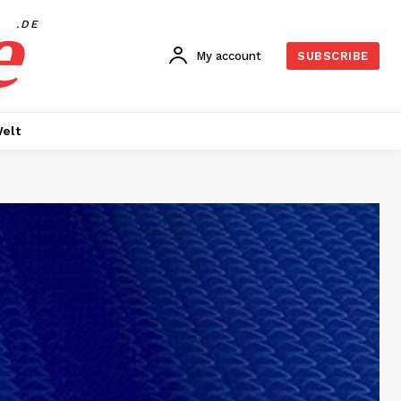
e
.DE
My account
SUBSCRIBE
elt