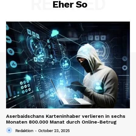
RELATED
Eher So
Aserbaidschans Karteninhaber verlieren in sechs
Monaten 800.000 Manat durch Online-Betrug
Redaktion
-
October 23, 2025