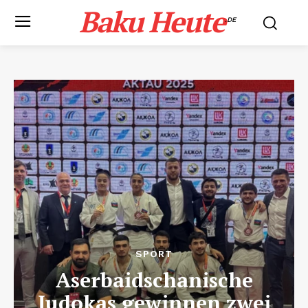
Baku Heute
.DE
SPORT
Aserbaidschanische
Judokas gewinnen zwei