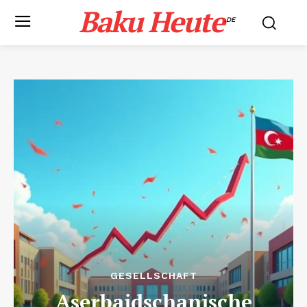
Baku Heute
.DE
GESELLSCHAFT
Aserbaidschanische