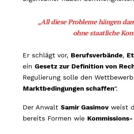
„All diese Probleme hängen da
ohne staatliche Kont
Er schlägt vor,
Berufsverbände
,
Et
ein
Gesetz zur Definition von Rec
Regulierung solle den Wettbewerb
Marktbedingungen schaffen
“.
News 
Magazin
Der Anwalt
Samir Gasimov
weist d
bereits Formen wie
Kommissions- 