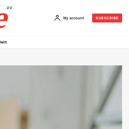
e
.DE
My account
SUBSCRIBE
elt