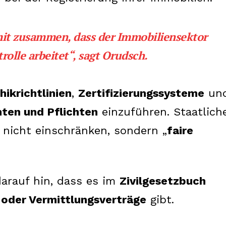
mit zusammen, dass der Immobiliensektor
rolle arbeitet“, sagt Orudsch.
hikrichtlinien
,
Zertifizierungssysteme
un
hten und Pflichten
einzuführen. Staatlich
 nicht einschränken, sondern „
faire
Week
e PRO
arauf hin, dass es im
Zivilgesetzbuch
oder Vermittlungsverträge
gibt.
Company