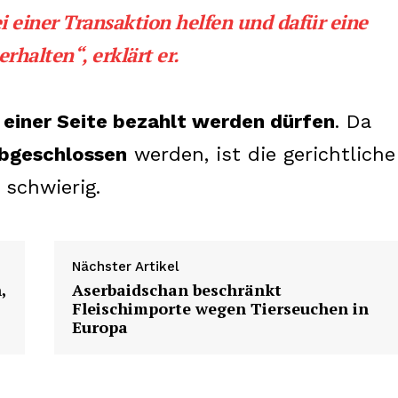
About us
i einer Transaktion helfen und dafür eine
Contact us
rhalten“, erklärt er.
 einer Seite bezahlt werden dürfen
. Da
E NOW
bgeschlossen
werden, ist die gerichtliche
schwierig.
Nächster Artikel
,
Aserbaidschan beschränkt
Fleischimporte wegen Tierseuchen in
Europa