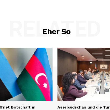
RELATED
Eher So
ffnet Botschaft in
Aserbaidschan und die Tür