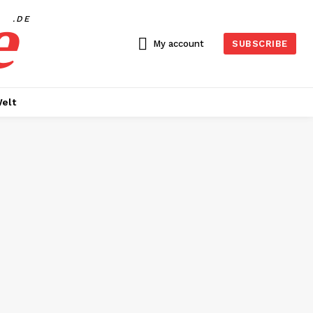
e
.DE
My account
SUBSCRIBE
elt