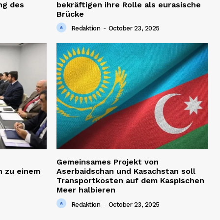
ng des
bekräftigen ihre Rolle als eurasische
Brücke
Redaktion
-
October 23, 2025
Gemeinsames Projekt von
h zu einem
Aserbaidschan und Kasachstan soll
Transportkosten auf dem Kaspischen
Meer halbieren
Redaktion
-
October 23, 2025