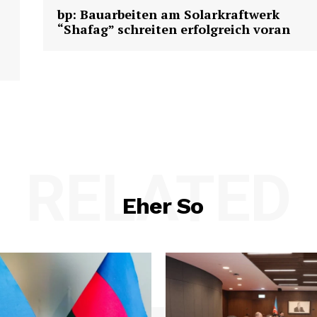
bp: Bauarbeiten am Solarkraftwerk
“Shafag” schreiten erfolgreich voran
Week
e PRO
RELATED
Company
Eher So
About us
Contact us
E NOW