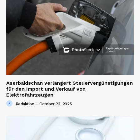
SUBSCRIBE NOW
Company
About us
Aserbaidschan verlängert Steuervergünstigungen
Contact us
für den Import und Verkauf von
Elektrofahrzeugen
Redaktion
-
October 23, 2025