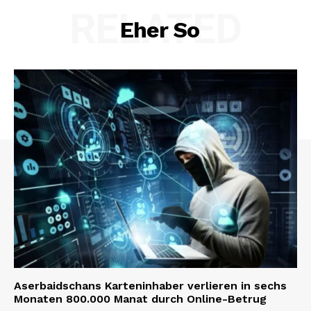
RELATED
Eher So
Aserbaidschans Karteninhaber verlieren in sechs
Monaten 800.000 Manat durch Online-Betrug