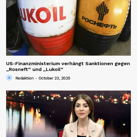
SUBSCRIBE NOW
Company
US-Finanzministerium verhängt Sanktionen gegen
„Rosneft“ und „Lukoil“
About us
Redaktion
-
October 23, 2025
Contact us