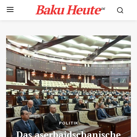
Baku Heute
.DE
POLITIK
Das aserbaidschanische