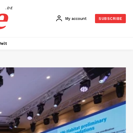
e
.DE
My account
SUBSCRIBE
elt