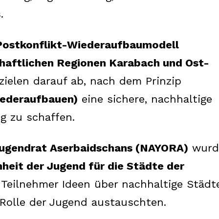
.
Postkonflikt-Wiederaufbaumodell
haftlichen Regionen Karabach und Ost-
ielen darauf ab, nach dem Prinzip
iederaufbauen)
eine sichere, nachhaltige
 zu schaffen.
Week
Jugendrat Aserbaidschans (NAYORA)
wurd
e PRO
nheit der Jugend für die Städte der
 Teilnehmer Ideen über nachhaltige Städte
Company
 Rolle der Jugend austauschten.