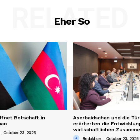
RELATED
Eher So
ffnet Botschaft in
Aserbaidschan und die Tür
han
erörterten die Entwicklun
wirtschaftlichen Zusamme
-
October 23, 2025
Redaktion
-
October 23, 2025