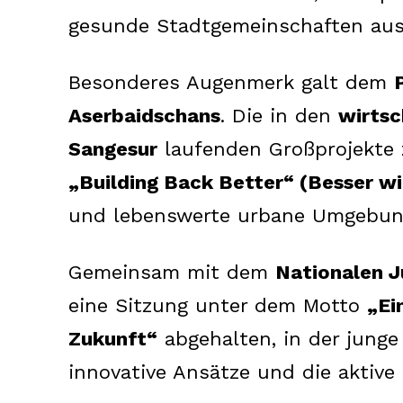
gesunde Stadtgemeinschaften aus
Besonderes Augenmerk galt dem
Aserbaidschans
. Die in den
wirtsc
Sangesur
laufenden Großprojekte z
„Building Back Better“ (Besser w
und lebenswerte urbane Umgebung
News 
Gemeinsam mit dem
Nationalen 
Magazin
eine Sitzung unter dem Motto
„Ei
Zukunft“
abgehalten, in der junge
innovative Ansätze und die aktive