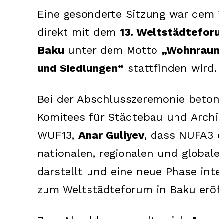
Eine gesonderte Sitzung war de
direkt mit dem
13. Weltstädtefo
Baku
unter dem Motto
„Wohnraum 
und Siedlungen“
stattfinden wird.
SUBSCRIB
Bei der Abschlusszeremonie beton
Komitees für Städtebau und Archi
WUF13,
Anar Guliyev
, dass NUFA3 
nationalen, regionalen und global
darstellt und eine neue Phase in
zum Weltstädteforum in Baku eröf