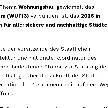
About us
m Thema
Wohnungsbau
gewidmet, das
Contact us
rum (WUF13)
verbunden ist, das
2026 in
für alle: sichere und nachhaltige Städte
E NOW
te der Vorsitzende des Staatlichen
tektur und nationale Koordinator des
eine bedeutende Etappe zur Stärkung de
en Dialogs über die Zukunft der Städte
ternationaler Zusammenarbeit auf dem We
fnet.