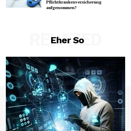
Pflichtkrankenversicherung
aufgenommen?
SUBSCRIBE NOW
RELATED
Eher So
Company
About us
Contact us