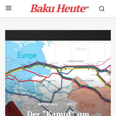
Baku Heute
.DE
MEINUNG
WELT
Der “Kampf” um