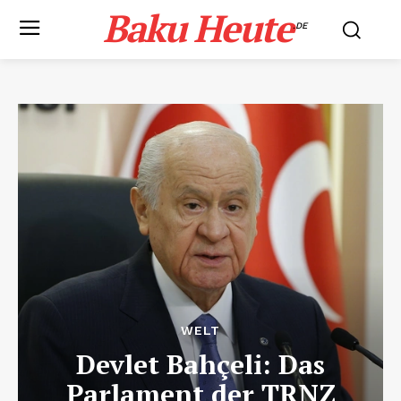
Baku Heute
.DE
WELT
Devlet Bahçeli: Das
Parlament der TRNZ