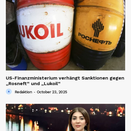
SUBSCRIBE NOW
Company
About us
US-Finanzministerium verhängt Sanktionen gegen
„Rosneft“ und „Lukoil“
Contact us
Redaktion
-
October 23, 2025