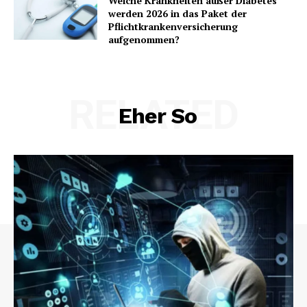
Welche Krankheiten außer Diabetes
werden 2026 in das Paket der
Pflichtkrankenversicherung
aufgenommen?
RELATED
Eher So