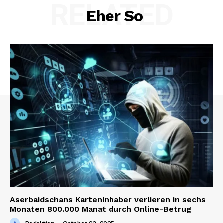
RELATED
Eher So
Aserbaidschans Karteninhaber verlieren in sechs
Monaten 800.000 Manat durch Online-Betrug