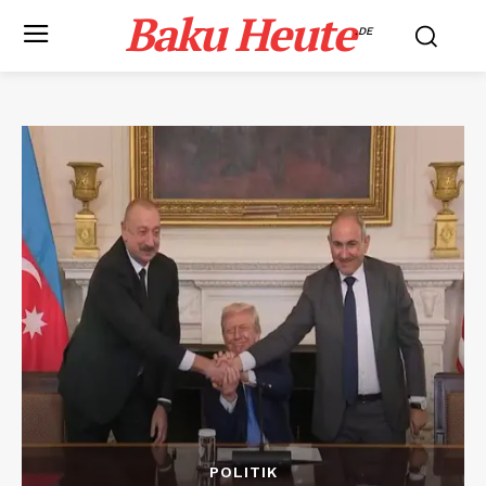
Baku Heute
.DE
POLITIK