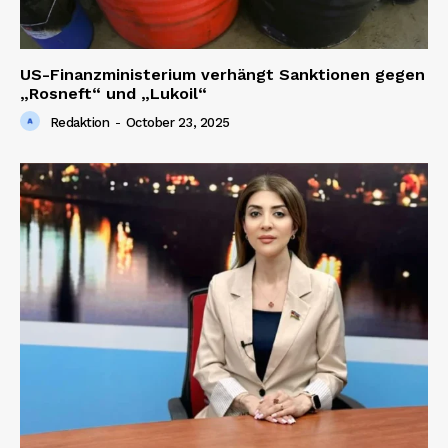
SUBSCRIBE NOW
US-Finanzministerium verhängt Sanktionen gegen
„Rosneft“ und „Lukoil“
Company
Redaktion
-
October 23, 2025
About us
Contact us