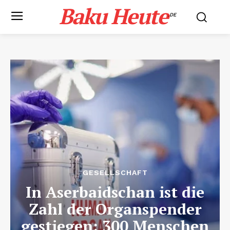
Baku Heute
.DE
GESELLSCHAFT
In Aserbaidschan ist die
Zahl der Organspender
gestiegen: 300 Menschen