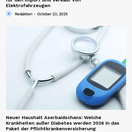
Elektrofahrzeugen
Redaktion
-
October 23, 2025
News Week
Magazine PRO
SUBSCRIBE NOW
Neuer Haushalt Aserbaidschans: Welche
Krankheiten außer Diabetes werden 2026 in das
Paket der Pflichtkrankenversicherung