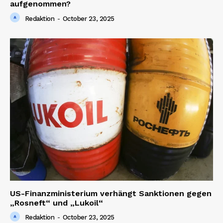
aufgenommen?
Redaktion
-
October 23, 2025
Company
About us
Contact us
US-Finanzministerium verhängt Sanktionen gegen
„Rosneft“ und „Lukoil“
Redaktion
-
October 23, 2025