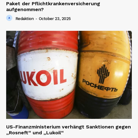
Paket der Pflichtkrankenversicherung
aufgenommen?
Redaktion
-
October 23, 2025
News Week
Magazine PRO
SUBSCRIBE NOW
US-Finanzministerium verhängt Sanktionen gegen
„Rosneft“ und „Lukoil“