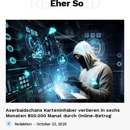
RELATED
Eher So
Aserbaidschans Karteninhaber verlieren in sechs
Monaten 800.000 Manat durch Online-Betrug
Redaktion
-
October 23, 2025