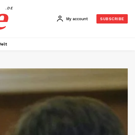
e
.DE
My account
SUBSCRIBE
elt