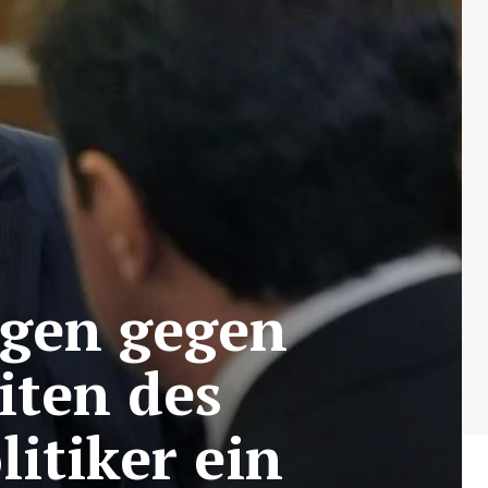
agen gegen
iten des
itiker ein