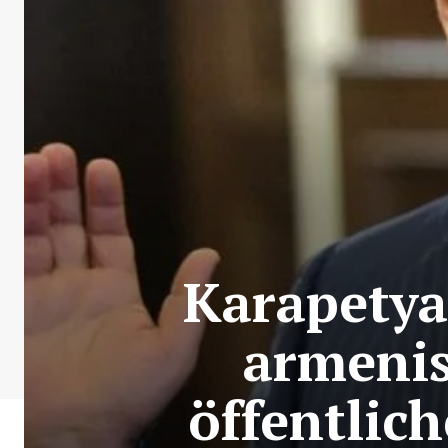
Karapetya
armenis
öffentlic