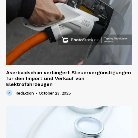
SUBSCRIBE NOW
Company
About us
Aserbaidschan verlängert Steuervergünstigungen
für den Import und Verkauf von
Contact us
Elektrofahrzeugen
Redaktion
-
October 23, 2025