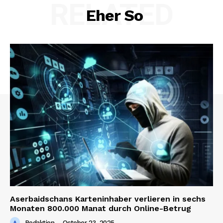
RELATED
Eher So
Aserbaidschans Karteninhaber verlieren in sechs
Monaten 800.000 Manat durch Online-Betrug
Redaktion
-
October 23, 2025