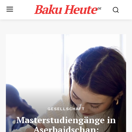
Baku Heute
.DE
GESELLSCHAFT
Masterstudiengänge in
Aserbaidschan: