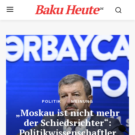
Baku Heute
.DE
POLITIK
MEINUNG
„Moskau ist nicht mehr
der Schiedsrichter“:
Politikwissenschaftler