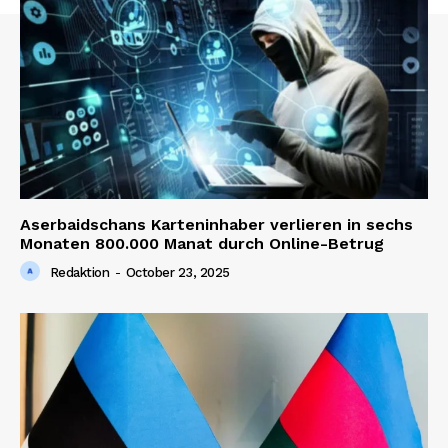
SUBSCRIBE NOW
Company
About us
Aserbaidschans Karteninhaber verlieren in sechs
Monaten 800.000 Manat durch Online-Betrug
Contact us
Redaktion
-
October 23, 2025