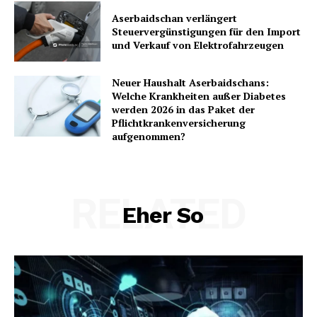
Aserbaidschan verlängert
Steuervergünstigungen für den Import
und Verkauf von Elektrofahrzeugen
Neuer Haushalt Aserbaidschans:
Welche Krankheiten außer Diabetes
werden 2026 in das Paket der
Pflichtkrankenversicherung
aufgenommen?
News Week
Magazine PRO
RELATED
Eher So