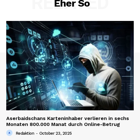
RELATED
Eher So
Aserbaidschans Karteninhaber verlieren in sechs
Monaten 800.000 Manat durch Online-Betrug
Redaktion
-
October 23, 2025