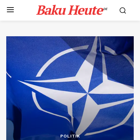
Baku Heute
.DE
POLITIK