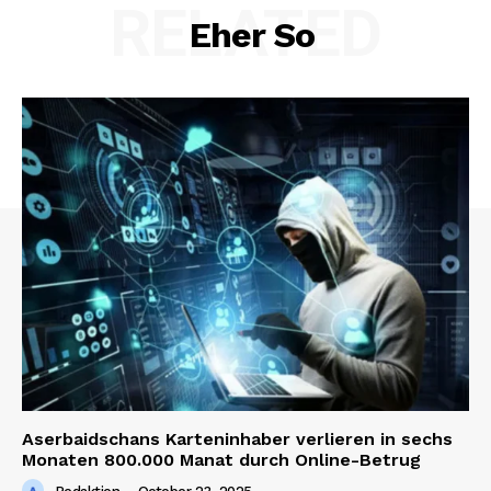
RELATED
Eher So
Aserbaidschans Karteninhaber verlieren in sechs
Monaten 800.000 Manat durch Online-Betrug