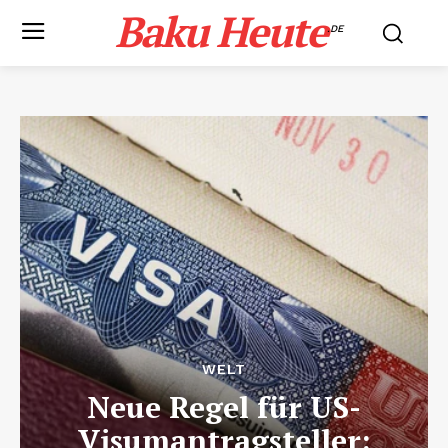
Baku Heute
.DE
WELT
Neue Regel für US-
Visumantragsteller: