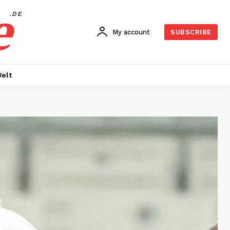
e
.DE
My account
SUBSCRIBE
elt