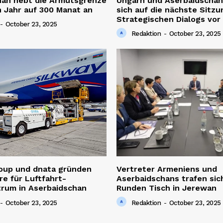
han hebt die Armutsgrenze
Ungarn und Aserbaidschan
 Jahr auf 300 Manat an
sich auf die nächste Sitzu
Strategischen Dialogs vor
-
October 23, 2025
Redaktion
-
October 23, 2025
roup und dnata gründen
Vertreter Armeniens und
re für Luftfahrt-
Aserbaidschans trafen sic
trum in Aserbaidschan
Runden Tisch in Jerewan
-
October 23, 2025
Redaktion
-
October 23, 2025