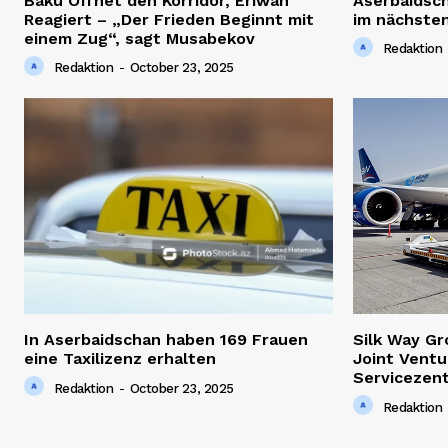
Baku Öffnet den Korridor, Eriwan
Aserbaidsc
Reagiert – „Der Frieden Beginnt mit
im nächsten
einem Zug“, sagt Musabekov
Redaktion
Redaktion
-
October 23, 2025
In Aserbaidschan haben 169 Frauen
Silk Way G
eine Taxilizenz erhalten
Joint Ventu
Servicezen
Redaktion
-
October 23, 2025
Redaktion