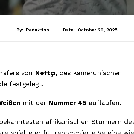
By:
Redaktion
Date:
October 20, 2025
nsfers von
Neftçi
, des kamerunischen
de festgelegt.
Weißen
mit der
Nummer 45
auflaufen.
bekanntesten afrikanischen Stürmern de
iere spielte er für renommierte Vereine wie