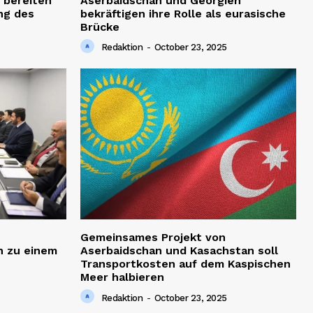
 bereiten
Aserbaidschan und Georgien
ng des
bekräftigen ihre Rolle als eurasische
Brücke
Redaktion
-
October 23, 2025
Gemeinsames Projekt von
h zu einem
Aserbaidschan und Kasachstan soll
Transportkosten auf dem Kaspischen
Meer halbieren
Redaktion
-
October 23, 2025