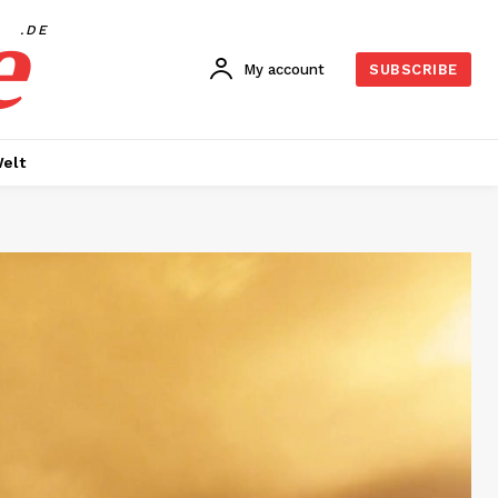
e
.DE
My account
SUBSCRIBE
elt