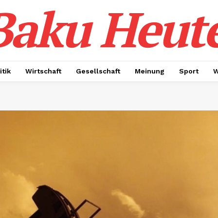
Baku Heut
itik
Wirtschaft
Gesellschaft
Meinung
Sport
W