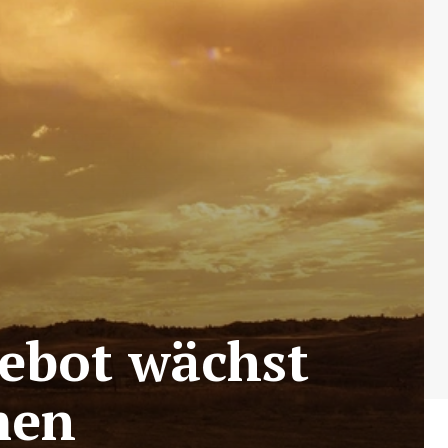
gebot wächst
men