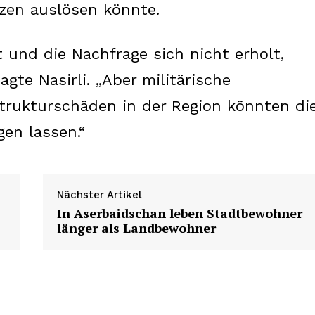
About us
tzen auslösen könnte.
Contact us
 und die Nachfrage sich nicht erholt,
agte Nasirli. „Aber militärische
E NOW
trukturschäden in der Region könnten di
gen lassen.“
Nächster Artikel
In Aserbaidschan leben Stadtbewohner
länger als Landbewohner