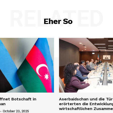
RELATED
Eher So
ffnet Botschaft in
Aserbaidschan und die Tür
han
erörterten die Entwicklun
wirtschaftlichen Zusamme
-
October 23, 2025