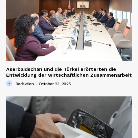
SUBSCRIBE NOW
Company
About us
Aserbaidschan und die Türkei erörterten die
Contact us
Entwicklung der wirtschaftlichen Zusammenarbeit
Redaktion
-
October 23, 2025