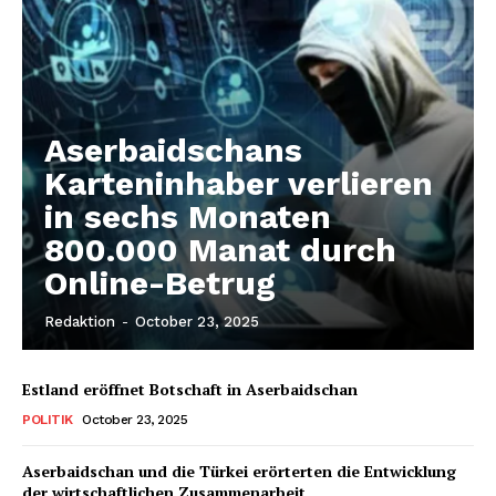
SUBSCRIBE NOW
Aserbaidschans
Company
Karteninhaber verlieren
in sechs Monaten
About us
800.000 Manat durch
Contact us
Online-Betrug
Redaktion
-
October 23, 2025
Estland eröffnet Botschaft in Aserbaidschan
POLITIK
October 23, 2025
Aserbaidschan und die Türkei erörterten die Entwicklung
der wirtschaftlichen Zusammenarbeit