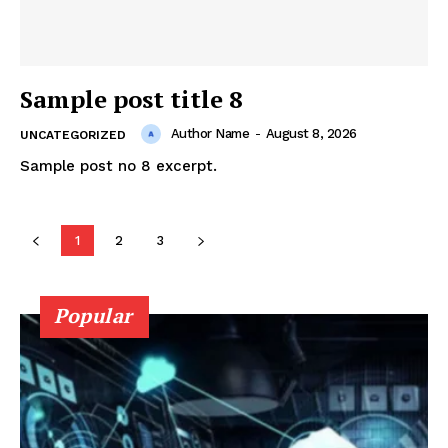
Sample post title 8
Author Name
-
August 8, 2026
UNCATEGORIZED
Sample post no 8 excerpt.
News Week
Magazine PRO
1
2
3
Popular