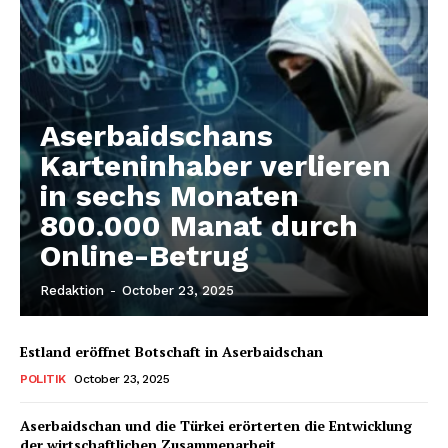
SUBSCRIBE NOW
Aserbaidschans
Company
Karteninhaber verlieren
in sechs Monaten
About us
800.000 Manat durch
Contact us
Online-Betrug
Redaktion
-
October 23, 2025
Estland eröffnet Botschaft in Aserbaidschan
POLITIK
October 23, 2025
Aserbaidschan und die Türkei erörterten die Entwicklung
der wirtschaftlichen Zusammenarbeit