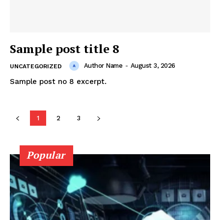
Sample post title 8
Author Name
-
August 3, 2026
UNCATEGORIZED
Sample post no 8 excerpt.
News Week
Magazine PRO
1
2
3
Popular