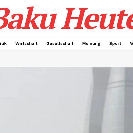
Baku Heut
itik
Wirtschaft
Gesellschaft
Meinung
Sport
W