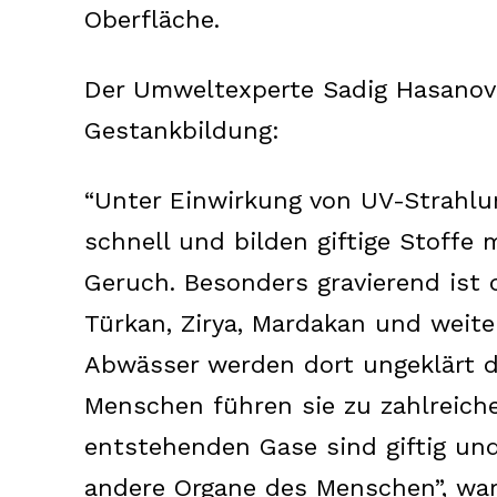
Oberfläche.
Der Umweltexperte Sadig Hasanov
Gestankbildung:
“Unter Einwirkung von UV-Strahlun
schnell und bilden giftige Stoff
Geruch. Besonders gravierend ist
Türkan, Zirya, Mardakan und weite
News 
Magazin
Abwässer werden dort ungeklärt di
Menschen führen sie zu zahlreiche
entstehenden Gase sind giftig un
andere Organe des Menschen”, wa