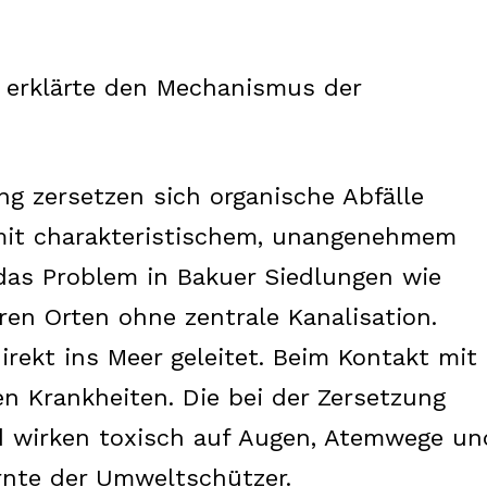
 erklärte den Mechanismus der
g zersetzen sich organische Abfälle
e mit charakteristischem, unangenehmem
 das Problem in Bakuer Siedlungen wie
ren Orten ohne zentrale Kanalisation.
Week
e PRO
rekt ins Meer geleitet. Beim Kontakt mit
n Krankheiten. Die bei der Zersetzung
d wirken toxisch auf Augen, Atemwege un
Company
rnte der Umweltschützer.