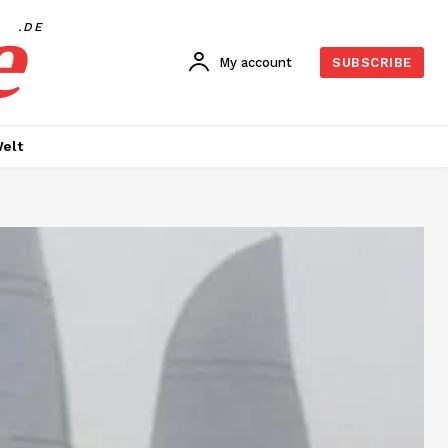
e
.DE
My account
SUBSCRIBE
elt