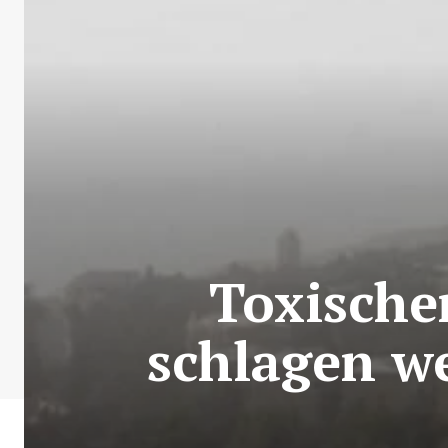
Toxische
schlagen w