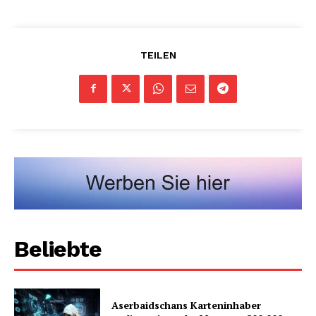
TEILEN
Beliebte
Aserbaidschans Karteninhaber