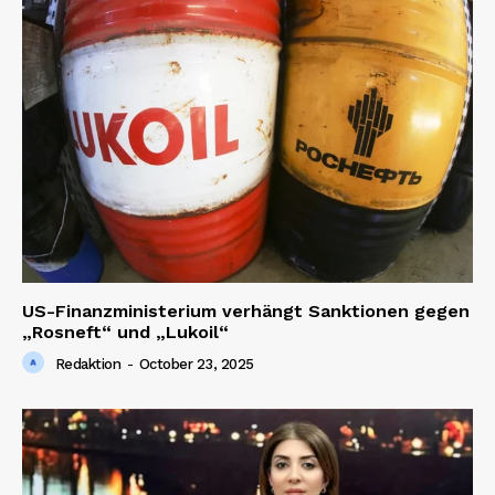
SUBSCRIBE NOW
Company
About us
US-Finanzministerium verhängt Sanktionen gegen
Contact us
„Rosneft“ und „Lukoil“
Redaktion
-
October 23, 2025