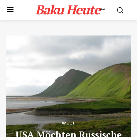
Baku Heute
.DE
WELT
USA Möchten Russische