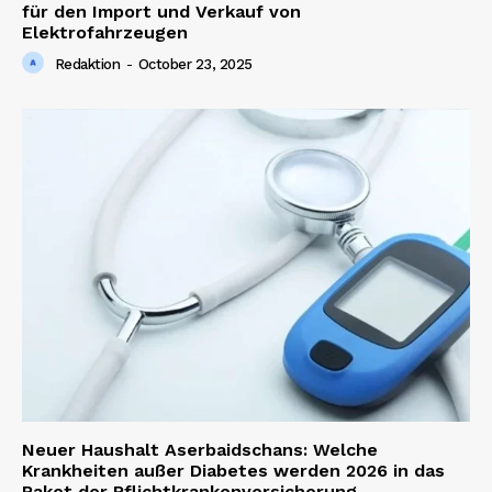
für den Import und Verkauf von
Elektrofahrzeugen
Company
Redaktion
-
October 23, 2025
About us
Contact us
Neuer Haushalt Aserbaidschans: Welche
Krankheiten außer Diabetes werden 2026 in das
Paket der Pflichtkrankenversicherung