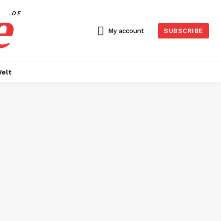
e
.DE
My account
SUBSCRIBE
elt