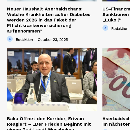
Neuer Haushalt Aserbaidschans:
US-Finanzm
Welche Krankheiten außer Diabetes
Sanktionen
werden 2026 in das Paket der
„Lukoil“
Pflichtkrankenversicherung
Redaktion
aufgenommen?
Redaktion
-
October 23, 2025
Baku Öffnet den Korridor, Eriwan
Aserbaidsc
Reagiert – „Der Frieden Beginnt mit
im nächsten
einem Zug“, sagt Musabekov