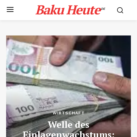
Baku Heute
.DE
WIRTSCHAFT
Welle des
Einlagenwachstums: