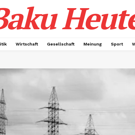
Baku Heut
itik
Wirtschaft
Gesellschaft
Meinung
Sport
W