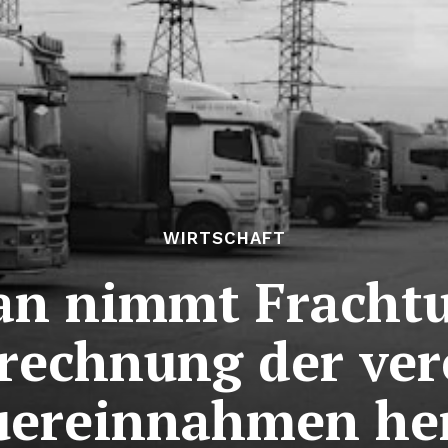
WIRTSCHAFT
an nimmt Frach
erechnung der ver
uereinnahmen he