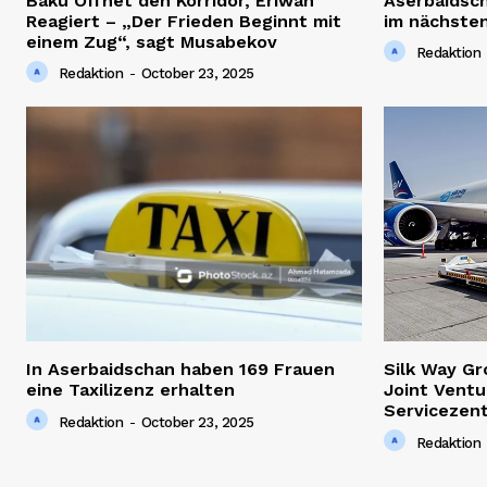
Baku Öffnet den Korridor, Eriwan
Aserbaidsc
Reagiert – „Der Frieden Beginnt mit
im nächsten
einem Zug“, sagt Musabekov
Redaktion
Redaktion
-
October 23, 2025
In Aserbaidschan haben 169 Frauen
Silk Way G
eine Taxilizenz erhalten
Joint Ventu
Servicezen
Redaktion
-
October 23, 2025
Redaktion