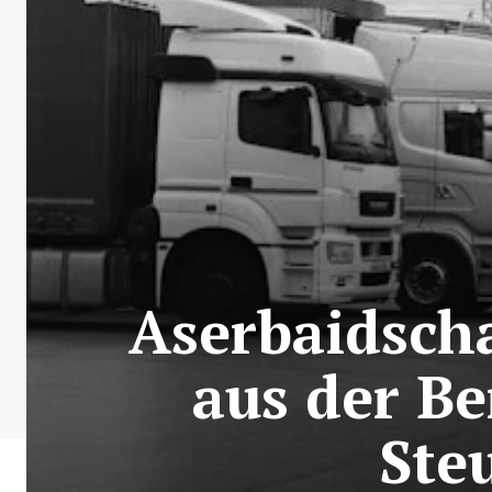
Aserbaidsch
aus der B
Ste