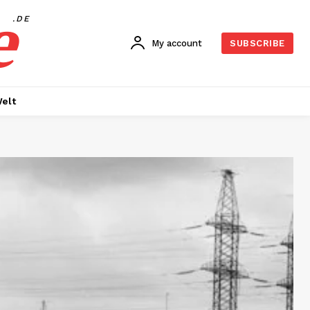
e
.DE
My account
SUBSCRIBE
elt