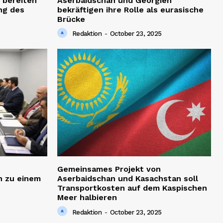
 bereiten
Aserbaidschan und Georgien
ng des
bekräftigen ihre Rolle als eurasische
Brücke
Redaktion
-
October 23, 2025
Gemeinsames Projekt von
h zu einem
Aserbaidschan und Kasachstan soll
Transportkosten auf dem Kaspischen
Meer halbieren
Redaktion
-
October 23, 2025