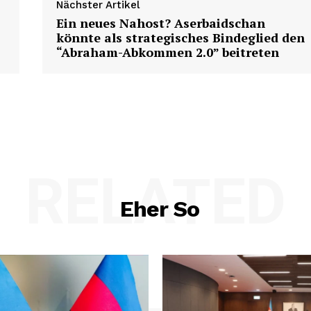
Nächster Artikel
Ein neues Nahost? Aserbaidschan
könnte als strategisches Bindeglied den
“Abraham-Abkommen 2.0” beitreten
Week
e PRO
RELATED
Company
Eher So
About us
Contact us
E NOW