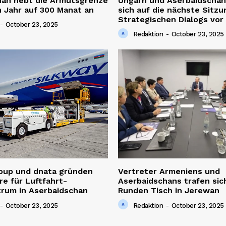
han hebt die Armutsgrenze
Ungarn und Aserbaidschan
 Jahr auf 300 Manat an
sich auf die nächste Sitzu
Strategischen Dialogs vor
-
October 23, 2025
Redaktion
-
October 23, 2025
roup und dnata gründen
Vertreter Armeniens und
re für Luftfahrt-
Aserbaidschans trafen sic
trum in Aserbaidschan
Runden Tisch in Jerewan
-
October 23, 2025
Redaktion
-
October 23, 2025