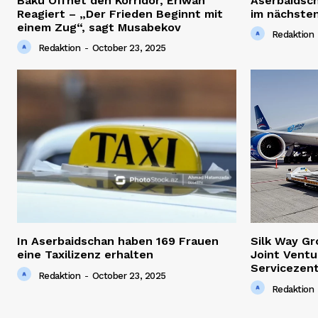
Baku Öffnet den Korridor, Eriwan
Aserbaidsc
Reagiert – „Der Frieden Beginnt mit
im nächsten
einem Zug“, sagt Musabekov
Redaktion
Redaktion
-
October 23, 2025
In Aserbaidschan haben 169 Frauen
Silk Way G
eine Taxilizenz erhalten
Joint Ventu
Servicezen
Redaktion
-
October 23, 2025
Redaktion