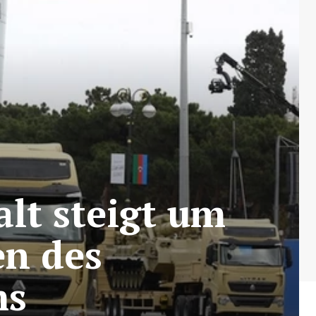
lt steigt um
en des
ms