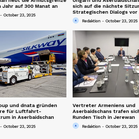
han hebt die Armutsgrenze
Ungarn und Aserbaidschan
 Jahr auf 300 Manat an
sich auf die nächste Sitzu
Strategischen Dialogs vor
-
October 23, 2025
Redaktion
-
October 23, 2025
roup und dnata gründen
Vertreter Armeniens und
re für Luftfahrt-
Aserbaidschans trafen sic
trum in Aserbaidschan
Runden Tisch in Jerewan
-
October 23, 2025
Redaktion
-
October 23, 2025