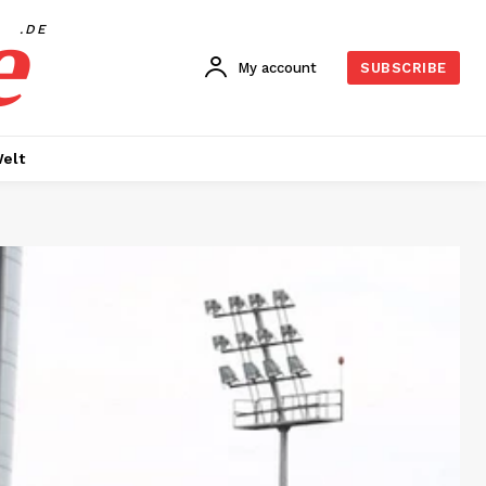
e
.DE
My account
SUBSCRIBE
elt