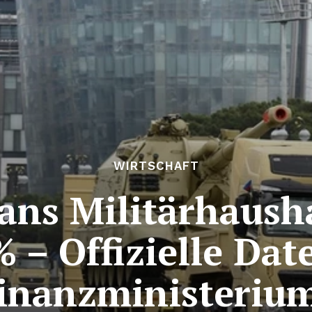
WIRTSCHAFT
ans Militärhausha
% – Offizielle Dat
inanzministeriu