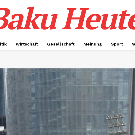
Baku Heut
itik
Wirtschaft
Gesellschaft
Meinung
Sport
W