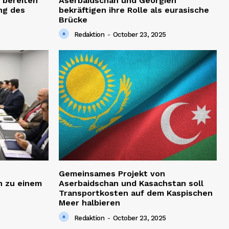
 bereiten
Aserbaidschan und Georgien
ng des
bekräftigen ihre Rolle als eurasische
Brücke
Redaktion
-
October 23, 2025
Gemeinsames Projekt von
h zu einem
Aserbaidschan und Kasachstan soll
Transportkosten auf dem Kaspischen
Meer halbieren
Redaktion
-
October 23, 2025