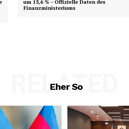
e
um 15,6 % – Offizielle Daten des
Finanzministeriums
Week
e PRO
RELATED
Company
Eher So
About us
Contact us
E NOW