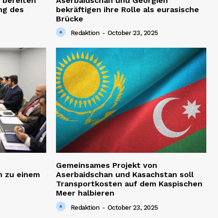
 bereiten
Aserbaidschan und Georgien
ng des
bekräftigen ihre Rolle als eurasische
Brücke
Redaktion
-
October 23, 2025
Gemeinsames Projekt von
h zu einem
Aserbaidschan und Kasachstan soll
Transportkosten auf dem Kaspischen
Meer halbieren
Redaktion
-
October 23, 2025