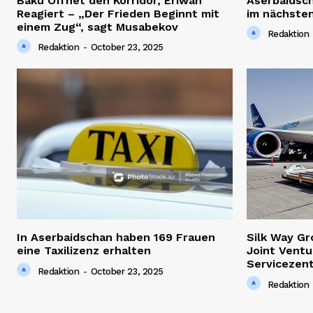
Baku Öffnet den Korridor, Eriwan
Aserbaidsc
Reagiert – „Der Frieden Beginnt mit
im nächsten
einem Zug“, sagt Musabekov
Redaktion
Redaktion
-
October 23, 2025
In Aserbaidschan haben 169 Frauen
Silk Way G
eine Taxilizenz erhalten
Joint Ventu
Servicezen
Redaktion
-
October 23, 2025
Redaktion