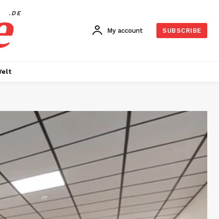
e
.DE
My account
SUBSCRIBE
elt