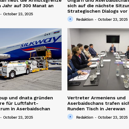
han hebt die Armutsgrenze
Ungarn und Aserbaidschan
 Jahr auf 300 Manat an
sich auf die nächste Sitzu
Strategischen Dialogs vor
-
October 23, 2025
Redaktion
-
October 23, 2025
roup und dnata gründen
Vertreter Armeniens und
re für Luftfahrt-
Aserbaidschans trafen sic
trum in Aserbaidschan
Runden Tisch in Jerewan
-
October 23, 2025
Redaktion
-
October 23, 2025