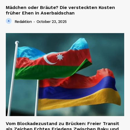
SUBSCRIBE NOW
Mädchen oder Bräute? Die versteckten Kosten
früher Ehen in Aserbaidschan
Redaktion
-
October 23, 2025
Company
About us
Contact us
Vom Blockadezustand zu Brücken: Freier Transit
als Zeichen Echtes Friedens Zwischen Baku und