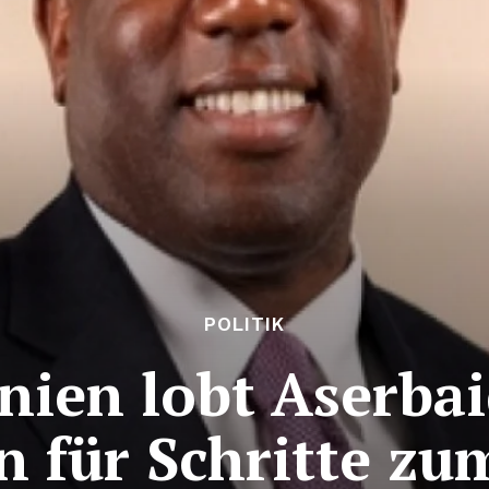
POLITIK
nien lobt Aserba
 für Schritte zu