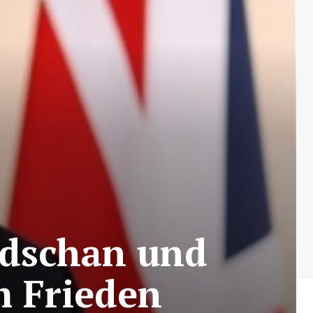
idschan und
m Frieden