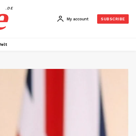
e
.DE
My account
SUBSCRIBE
elt