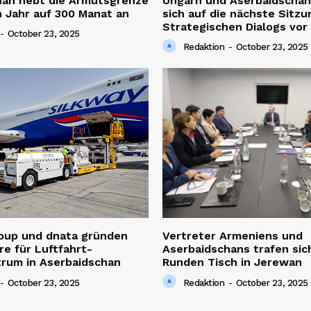
han hebt die Armutsgrenze
Ungarn und Aserbaidschan
 Jahr auf 300 Manat an
sich auf die nächste Sitzu
Strategischen Dialogs vor
-
October 23, 2025
Redaktion
-
October 23, 2025
roup und dnata gründen
Vertreter Armeniens und
re für Luftfahrt-
Aserbaidschans trafen sic
trum in Aserbaidschan
Runden Tisch in Jerewan
-
October 23, 2025
Redaktion
-
October 23, 2025