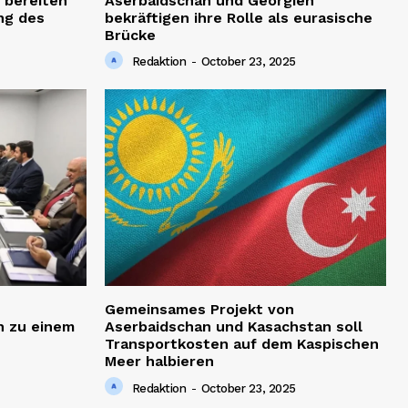
 bereiten
Aserbaidschan und Georgien
ng des
bekräftigen ihre Rolle als eurasische
Brücke
Redaktion
-
October 23, 2025
Gemeinsames Projekt von
h zu einem
Aserbaidschan und Kasachstan soll
Transportkosten auf dem Kaspischen
Meer halbieren
Redaktion
-
October 23, 2025