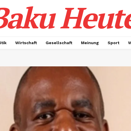
Baku Heut
itik
Wirtschaft
Gesellschaft
Meinung
Sport
W