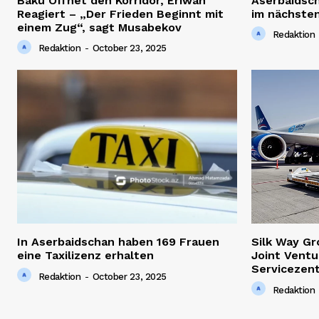
Baku Öffnet den Korridor, Eriwan
Aserbaidsc
Reagiert – „Der Frieden Beginnt mit
im nächsten
einem Zug“, sagt Musabekov
Redaktion
Redaktion
-
October 23, 2025
In Aserbaidschan haben 169 Frauen
Silk Way G
eine Taxilizenz erhalten
Joint Ventu
Servicezen
Redaktion
-
October 23, 2025
Redaktion