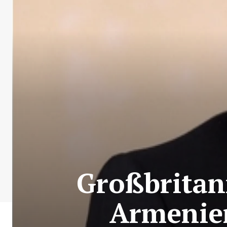
Großbritan
Armenien