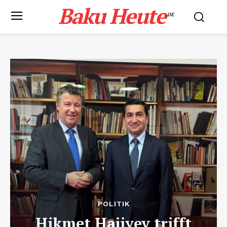
Baku Heute
.DE
POLITIK
Hikmet Hajiyev trifft