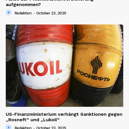
aufgenommen?
Redaktion
-
October 23, 2025
News Week
Magazine PRO
US-Finanzministerium verhängt Sanktionen gegen
SUBSCRIBE NOW
„Rosneft“ und „Lukoil“
Redaktion
-
October 23, 2025