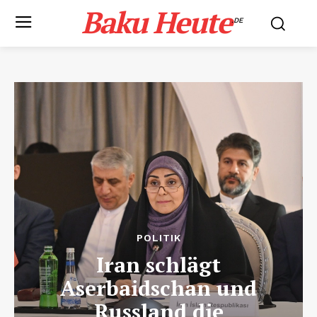
Baku Heute
.DE
POLITIK
Iran schlägt
Aserbaidschan und
Russland die