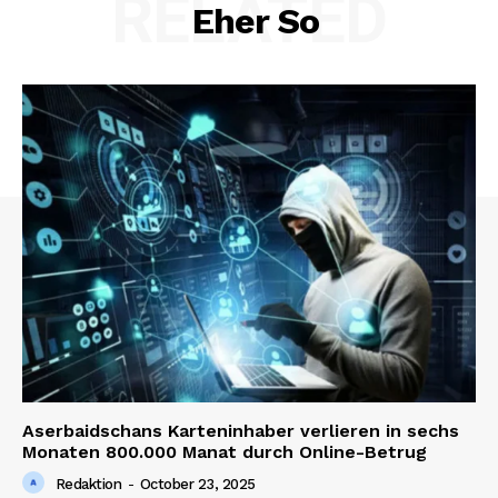
RELATED
Eher So
Aserbaidschans Karteninhaber verlieren in sechs
Monaten 800.000 Manat durch Online-Betrug
Redaktion
-
October 23, 2025