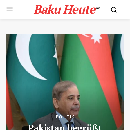
Baku Heute
.DE
POLITIK
Pakistan begrüßt