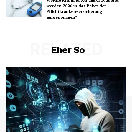
Welche Krankheiten außer Diabetes
werden 2026 in das Paket der
Pflichtkrankenversicherung
aufgenommen?
RELATED
Eher So