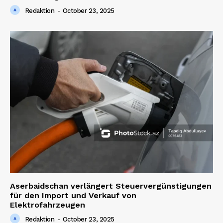
Company
Redaktion
-
October 23, 2025
About us
Contact us
Aserbaidschan verlängert Steuervergünstigungen
für den Import und Verkauf von
Elektrofahrzeugen
Redaktion
-
October 23, 2025