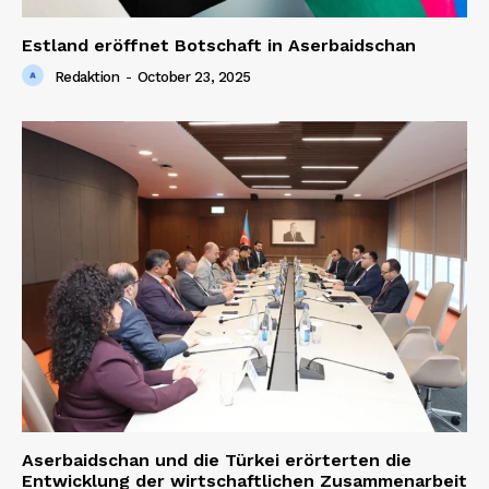
Estland eröffnet Botschaft in Aserbaidschan
News Week
Redaktion
-
October 23, 2025
Magazine PRO
SUBSCRIBE NOW
Aserbaidschan und die Türkei erörterten die
Entwicklung der wirtschaftlichen Zusammenarbeit