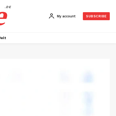
e
.DE
My account
SUBSCRIBE
elt