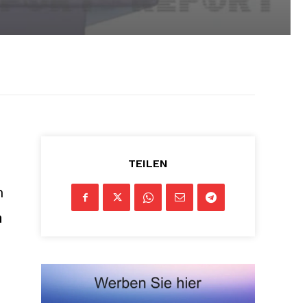
TEILEN
n
m