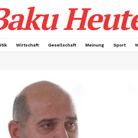
Baku Heut
itik
Wirtschaft
Gesellschaft
Meinung
Sport
W