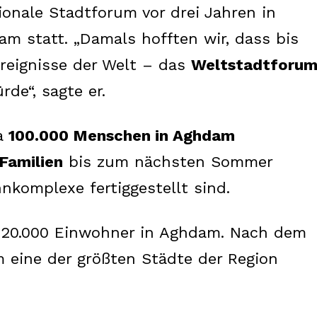
onale Stadtforum vor drei Jahren in
am statt. „Damals hofften wir, dass bis
reignisse der Welt – das
Weltstadtforu
de“, sagte er.
wa
100.000 Menschen in Aghdam
Familien
bis zum nächsten Sommer
komplexe fertiggestellt sind.
Week
e PRO
a 20.000 Einwohner in Aghdam. Nach dem
 eine der größten Städte der Region
Company