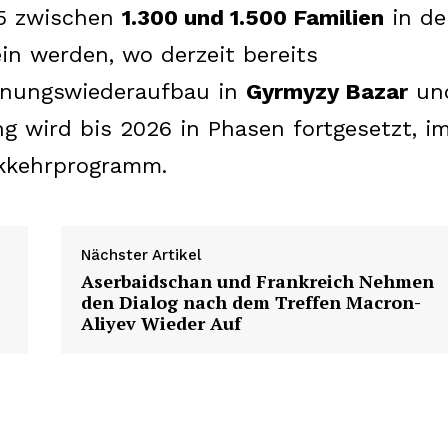
About us
25 zwischen
1.300 und 1.500 Familien
in de
Contact us
in werden, wo derzeit bereits
hnungswiederaufbau in
Gyrmyzy Bazar
un
g wird bis 2026 in Phasen fortgesetzt, i
E NOW
ckkehrprogramm.
Nächster Artikel
Aserbaidschan und Frankreich Nehmen
den Dialog nach dem Treffen Macron-
Aliyev Wieder Auf