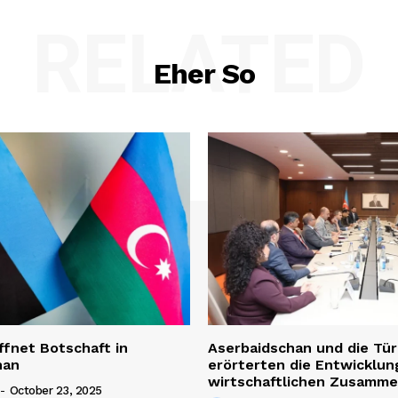
RELATED
Eher So
ffnet Botschaft in
Aserbaidschan und die Tür
han
erörterten die Entwicklun
wirtschaftlichen Zusamme
-
October 23, 2025