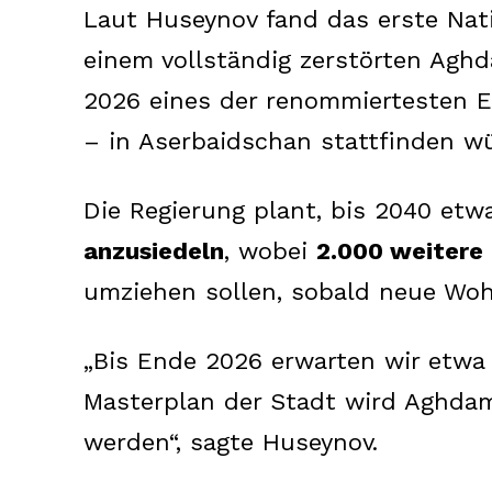
Laut Huseynov fand das erste Nati
einem vollständig zerstörten Aghd
2026 eines der renommiertesten E
– in Aserbaidschan stattfinden wür
Die Regierung plant, bis 2040 et
anzusiedeln
, wobei
2.000 weitere 
umziehen sollen, sobald neue Wohn
News 
Magazin
„Bis Ende 2026 erwarten wir etw
Masterplan der Stadt wird Aghdam
werden“, sagte Huseynov.