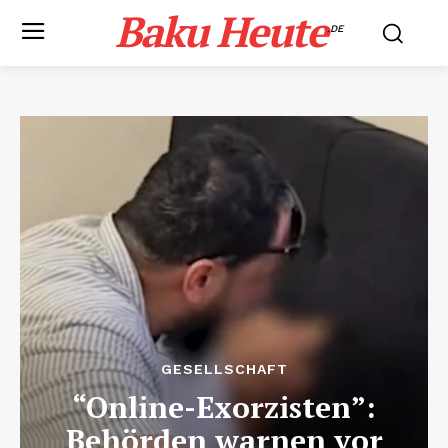
Baku Heute
.DE
GESELLSCHAFT
“Online-Exorzisten”:
Behörden warnen vor