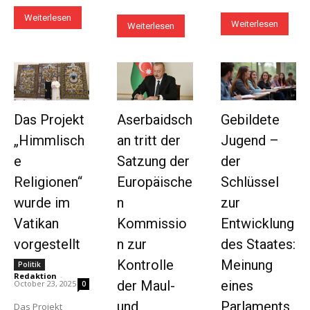
Weiterlesen
Weiterlesen
Weiterlesen
Das Projekt
Aserbaidsch
Gebildete
„Himmlisch
an tritt der
Jugend –
e
Satzung der
der
Religionen“
Europäische
Schlüssel
wurde im
n
zur
Vatikan
Kommissio
Entwicklung
vorgestellt
n zur
des Staates:
Kontrolle
Meinung
Politik
Redaktion
-
der Maul-
eines
October 23, 2025
0
und
Parlaments
Das Projekt