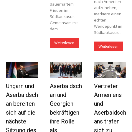
nach Armenien
dauerhaftem
aufzuheben,
Frieden im
markiere einen
Südkaukasus.
echten
Gemeinsam mit
Wendepunkt im
dem...
Südkaukasus...
Weiterlesen
Weiterlesen
Ungarn und
Aserbaidsch
Vertreter
Aserbaidsch
an und
Armeniens
an bereiten
Georgien
und
sich auf die
bekräftigen
Aserbaidsch
nächste
ihre Rolle
ans trafen
Sitzung des
als
sich zu