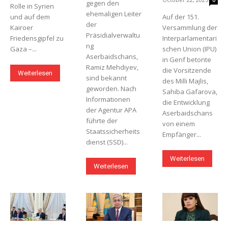
gegen den
Rolle in Syrien
ehemaligen Leiter
und auf dem
Auf der 151.
der
Kairoer
Versammlung der
Präsidialverwaltu
Friedensgipfel zu
Interparlamentari
ng
Gaza –...
schen Union (IPU)
Aserbaidschans,
in Genf betonte
Ramiz Mehdiyev,
die Vorsitzende
Weiterlesen
sind bekannt
des Milli Majlis,
geworden. Nach
Sahiba Gafarova,
Informationen
die Entwicklung
der Agentur APA
Aserbaidschans
führte der
von einem
Staatssicherheits
Empfänger...
dienst (SSD)...
Weiterlesen
Weiterlesen