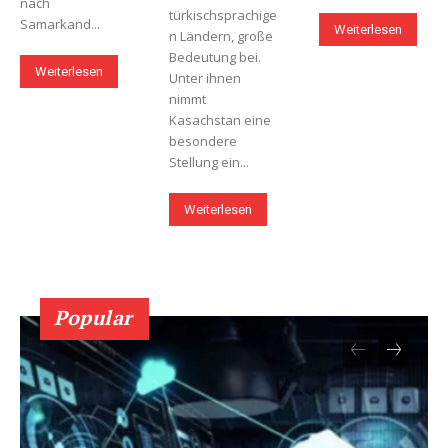
nach
türkischsprachige
Samarkand...
Weiterlesen
n Ländern, große
Bedeutung bei.
Weiterlesen
Unter ihnen
nimmt
Kasachstan eine
besondere
Stellung ein...
Weiterlesen
Popular