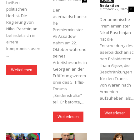
Politik
heißen
Redaktion
-
politischen
October 22, 2025
0
Der
Herbst. Die
aserbaidschanisc
Der armenische
Regierung von
he
Premierminister
Nikol Paschinjan
Premierminister
Nikol Paschinjan
befindet sich in
Ali Assadow
hat die
einem
nahm am 22.
Entscheidung des
kompromisslosen
Oktober während
aserbaidschanisc
...
seines
hen Präsidenten
Arbeitsbesuchs in
Ilham Alijew, die
Georgien an der
Weiterlesen
Beschränkungen
Eröffnungszerem
für den Transit
onie des 5. Tiflis-
von Waren nach
Forums
Armenien
„Seidenstraße“
aufzuheben, als...
teil. Er betonte,...
Weiterlesen
Weiterlesen