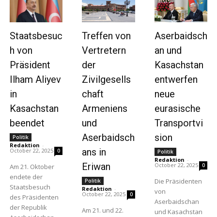
Contact us
Staatsbesuc
Treffen von
Aserbaidsch
h von
Vertretern
an und
Präsident
der
Kasachstan
Ilham Aliyev
Zivilgesells
entwerfen
in
chaft
neue
Kasachstan
Armeniens
eurasische
beendet
und
Transportvi
Aserbaidsch
sion
Politik
Redaktion
-
ans in
October 22, 2025
0
Politik
Redaktion
-
Eriwan
October 22, 2025
0
Am 21. Oktober
endete der
Die Präsidenten
Politik
Staatsbesuch
Redaktion
-
von
October 22, 2025
0
des Präsidenten
Aserbaidschan
der Republik
Am 21. und 22.
und Kasachstan