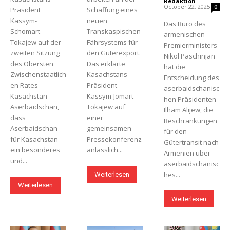
Redaktion
-
October 22, 2025
0
Präsident
Schaffung eines
Magazine PRO
Kassym-
neuen
Das Büro des
Schomart
Transkaspischen
armenischen
Tokajew auf der
Fährsystems für
Premierministers
zweiten Sitzung
den Güterexport.
Nikol Paschinjan
des Obersten
Das erklärte
hat die
Zwischenstaatlich
Kasachstans
Entscheidung des
en Rates
Präsident
aserbaidschanisc
Kasachstan–
Kassym-Jomart
hen Präsidenten
Aserbaidschan,
Tokajew auf
Ilham Alijew, die
dass
einer
Beschränkungen
Aserbaidschan
gemeinsamen
für den
für Kasachstan
Pressekonferenz
Gütertransit nach
SUBSCRIBE NOW
ein besonderes
anlässlich...
Armenien über
und...
aserbaidschanisc
hes...
Weiterlesen
Weiterlesen
Company
Weiterlesen
About us