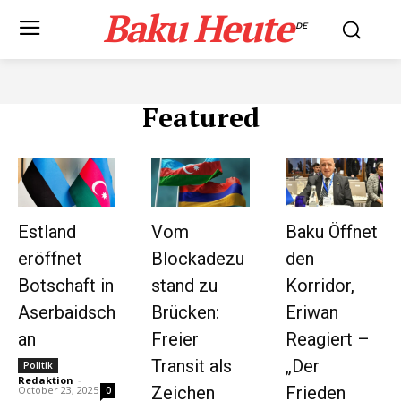
Baku Heute
.DE
Featured
Estland
Vom
Baku Öffnet
eröffnet
Blockadezu
den
Botschaft in
stand zu
Korridor,
Aserbaidsch
Brücken:
Eriwan
an
Freier
Reagiert –
Transit als
„Der
Politik
Redaktion
-
Zeichen
Frieden
October 23, 2025
0