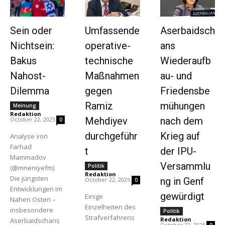
Sein oder
Umfassende
Aserbaidsch
Nichtsein:
operative-
ans
Bakus
technische
Wiederaufb
Nahost-
Maßnahmen
au- und
Dilemma
gegen
Friedensbe
Ramiz
mühungen
Meinung
Redaktion
-
Mehdiyev
nach dem
October 22, 2025
0
durchgeführ
Krieg auf
Analyse von
Farhad
t
der IPU-
Mammadov
Versammlu
Politik
(@mneniyefm)
Redaktion
-
Die jüngsten
ng in Genf
October 22, 2025
0
Entwicklungen im
gewürdigt
Einige
Nahen Osten –
Einzelheiten des
insbesondere
Politik
Strafverfahrens
Redaktion
-
Aserbaidschans
October 22, 2025
0