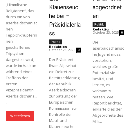
„Himmlische
Klauenseuc
abgeordnet
Religionen“, das
he bei –
en
durch ein von
aserbaidschanisc
Präsidialerla
Politik
hen
Redaktion
-
ss
October 23, 2025
0
Teppichknüpferin
nen
Die
Politik
Redaktion
-
geschaffenes
aserbaidschanisc
October 23, 2025
0
Triptychon
he Jugend muss
dargestellt wird,
Der Präsident
verstehen,
wurde im Vatikan
Ilham Alijew hat
welches große
während eines
ein Dekret zur
Potenzial sie
Treffens der
Beitrittserklärung
besitzt, und
ersten
der Republik
lernen, es
Vizepräsidentin
Aserbaidschan
wirksam zu
Aserbaidschans,..
zur Satzung der
nutzen. Wie
.
Europäischen
Report berichtet,
Kommission zur
erklärte dies der
Kontrolle der
Abgeordnete des
Weiterlesen
Maul- und
Milli...
Klauenseuche