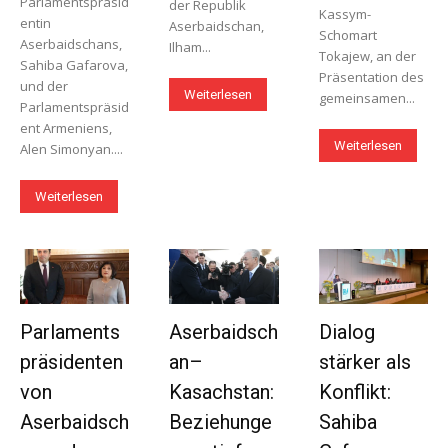
Parlamentspräsid
der Republik
Kassym-
entin
Aserbaidschan,
Schomart
Aserbaidschans,
Ilham...
Tokajew, an der
Sahiba Gafarova,
Präsentation des
und der
Weiterlesen
gemeinsamen...
Parlamentspräsid
ent Armeniens,
Weiterlesen
Alen Simonyan....
Weiterlesen
Parlaments
Aserbaidsch
Dialog
präsidenten
an–
stärker als
von
Kasachstan:
Konflikt:
Aserbaidsch
Beziehunge
Sahiba