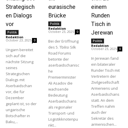
Strategisch
eurasische
einem
en Dialogs
Brücke
Runden
vor
Tisch in
Politik
Redaktion
-
Jerewan
October 23, 2025
0
Politik
Redaktion
-
October 23, 2025
0
Bei der Eröffnung
Politik
Redaktion
-
des 5. Tbilisi Silk
October 23, 2025
0
Ungarn bereitet
Road Forums
sich auf die
In Jerewan fand
betonte der
nächste Sitzung
ein bilateraler
aserbaidschanisc
seines
Runder Tisch mit
he
Strategischen
Vertretern der
Premierminister
Dialogs mit
Zivilgesellschaft
Ali Asadov die
Aserbaidschan
Armeniens und
wachsende
vor, die für
Aserbaidschans
Bedeutung
Dezember
statt. An dem
Aserbaidschans
geplant ist, so der
Treffen nahm
als regionaler
ungarische
auch der
Transport- und
Botschafter in
Sekretär des
Logistikknotenpu
Baku,...
armenischen...
nkt...