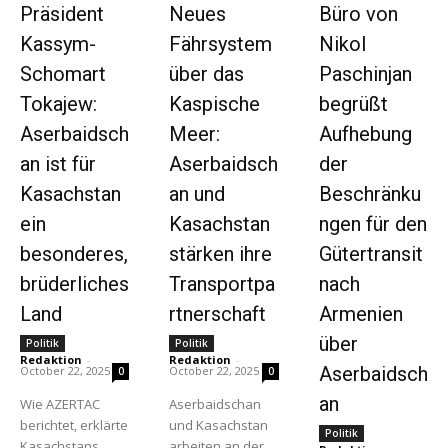
Präsident
Neues
Büro von
Kassym-
Fährsystem
Nikol
Schomart
über das
Paschinjan
Tokajew:
Kaspische
begrüßt
Aserbaidsch
Meer:
Aufhebung
an ist für
Aserbaidsch
der
Kasachstan
an und
Beschränku
ein
Kasachstan
ngen für den
besonderes,
stärken ihre
Gütertransit
brüderliches
Transportpa
nach
Land
rtnerschaft
Armenien
über
Politik
Politik
Redaktion
-
Redaktion
-
Aserbaidsch
October 22, 2025
October 22, 2025
0
0
an
Wie AZERTAC
Aserbaidschan
berichtet, erklärte
und Kasachstan
Politik
News Week
Kasachstans
arbeiten an der