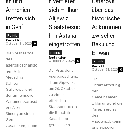
an und
n vertiefen
Gafarova
Armenien
sich – Ilham
über das
treffen sich
Alijew zu
historische
in Genf
Staatsbesuc
Abkommen
h in Astana
zwischen
Politik
Redaktion
-
eingetroffen
Baku und
October 21, 2025
0
Eriwan
Die Vorsitzende
Politik
Redaktion
-
des
October 21, 2025
0
Politik
aserbaidschanisc
Redaktion
-
October 21, 2025
0
Der Präsident
hen Milli
Aserbaidschans,
Medschlis,
Die
Ilham Alijew, ist
Sahiba
Unterzeichnung
am 20. Oktober
Gafarowa, und
der
zu einem
der armenische
Gemeinsamen
offiziellen
Parlamentspräsid
Erklärung und die
Staatsbesuch in
ent Alen
Paraphierung
die Republik
Simonyan sind in
des
Kasachstan
Genf
Friedensabkomm
gereist – ein
zusammengekom
ens zwischen