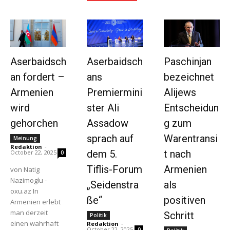
Aserbaidsch
Aserbaidsch
Paschinjan
an fordert –
ans
bezeichnet
Armenien
Premiermini
Alijews
wird
ster Ali
Entscheidun
gehorchen
Assadow
g zum
sprach auf
Warentransi
Meinung
Redaktion
-
dem 5.
t nach
October 22, 2025
0
Tiflis-Forum
Armenien
von Natig
Nazimoglu -
„Seidenstra
als
oxu.az In
ße“
positiven
Armenien erlebt
man derzeit
Schritt
Politik
einen wahrhaft
Redaktion
-
October 22, 2025
0