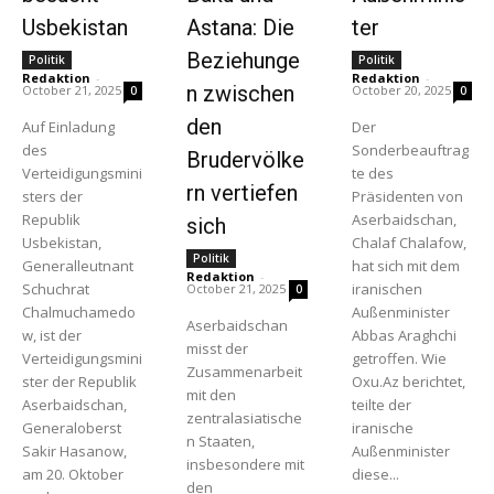
Usbekistan
Astana: Die
ter
Beziehunge
Politik
Politik
Redaktion
-
Redaktion
-
n zwischen
October 21, 2025
October 20, 2025
0
0
den
Auf Einladung
Der
des
Sonderbeauftrag
Brudervölke
Verteidigungsmini
te des
rn vertiefen
sters der
Präsidenten von
Republik
Aserbaidschan,
sich
Usbekistan,
Chalaf Chalafow,
Politik
Generalleutnant
hat sich mit dem
Redaktion
-
Schuchrat
iranischen
October 21, 2025
0
Chalmuchamedo
Außenminister
Aserbaidschan
w, ist der
Abbas Araghchi
misst der
Verteidigungsmini
getroffen. Wie
Zusammenarbeit
ster der Republik
Oxu.Az berichtet,
mit den
Aserbaidschan,
teilte der
zentralasiatische
Generaloberst
iranische
n Staaten,
Sakir Hasanow,
Außenminister
insbesondere mit
am 20. Oktober
diese...
den