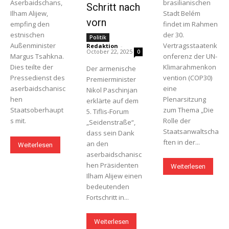
Aserbaidschans,
brasilianischen
Schritt nach
Ilham Alijew,
Stadt Belém
vorn
empfing den
findet im Rahmen
estnischen
der 30.
Politik
Außenminister
Vertragsstaatenk
Redaktion
-
October 22, 2025
0
Margus Tsahkna.
onferenz der UN-
Dies teilte der
Klimarahmenkon
Der armenische
Pressedienst des
vention (COP30)
Premierminister
aserbaidschanisc
eine
Nikol Paschinjan
hen
Plenarsitzung
erklärte auf dem
Staatsoberhaupt
zum Thema „Die
5. Tiflis-Forum
s mit.
Rolle der
„Seidenstraße“,
Staatsanwaltscha
dass sein Dank
ften in der...
an den
Weiterlesen
aserbaidschanisc
hen Präsidenten
Weiterlesen
Ilham Alijew einen
bedeutenden
Fortschritt in...
Weiterlesen