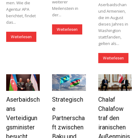
weiterer
men. Wie die
Aserbaidschan
Meilenstein in
Agentur APA
und Armenien,
der...
berichtet, findet
die im August
das...
dieses Jahres in
Weiterlesen
Washington
stattfanden,
Weiterlesen
gelten als...
Weiterlesen
Aserbaidsch
Strategisch
Chalaf
ans
e
Chalafow
Verteidigun
Partnerscha
traf den
gsminister
ft zwischen
iranischen
besucht
Baku und
Außenminis