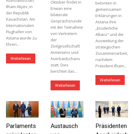
Aserbaidschan,
Oktober findet in
betonten in
Ilham Aliyev, in
Eriwan eine
gemeinsamen
der Republik
bilaterale
Erklärungen in
Kasachstan. Am
Gesprächsrunde
Astana ihre
Internationalen
mit der Teilnahme
„brüderliche
Flughafen von
von Vertretern
Allianz“ und die
Astana wurde zu
der
Ausweitung der
Ehren...
Zivilgesellschaft
strategischen
Armeniens und
Zusammenarbeit,
Aserbaidschans
Weiterlesen
nachdem
statt. Dies
Präsident Ilham...
berichtet das...
Weiterlesen
Weiterlesen
Parlaments
Austausch
Präsidenten