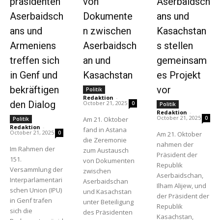
präsidenten
von
Aserbaidsch
Aserbaidsch
Dokumente
ans und
ans und
n zwischen
Kasachstan
Armeniens
Aserbaidsch
s stellen
treffen sich
an und
gemeinsam
in Genf und
Kasachstan
es Projekt
bekräftigen
vor
Politik
Redaktion
-
den Dialog
October 21, 2025
0
Politik
Redaktion
-
October 21, 2025
0
Am 21. Oktober
Politik
Redaktion
-
fand in Astana
October 21, 2025
0
Am 21. Oktober
die Zeremonie
nahmen der
Im Rahmen der
zum Austausch
Präsident der
151.
von Dokumenten
Republik
Versammlung der
zwischen
Aserbaidschan,
Interparlamentari
Aserbaidschan
Ilham Alijew, und
schen Union (IPU)
und Kasachstan
der Präsident der
in Genf trafen
unter Beteiligung
Republik
sich die
des Präsidenten
Kasachstan,