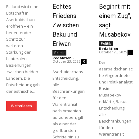
Echtes
Beginnt mit
Estland wird eine
Botschaft in
Friedens
einem Zug“,
Aserbaidschan
Zwischen
sagt
eröffnen – ein
bedeutender
Baku und
Musabekov
Schritt zur
Eriwan
Politik
weiteren
Redaktion
-
Stärkung der
October 23, 2025
0
Politik
Redaktion
-
bilateralen
October 23, 2025
0
Der
Beziehungen
aserbaidschanisc
zwischen beiden
Aserbaidschans
he Abgeordnete
Ländern. Die
Entscheidung,
und Politikanalyst
Entscheidung gab
alle
Rasim
der estnische...
Beschränkungen
Musabekov
für den
erklärte, Bakus
Warentransit
Weiterlesen
Entscheidung,
nach Armenien
alle
aufzuheben, gilt
Beschränkungen
als einer der
für den
greifbarsten
Warentransit
Schritte hin zu