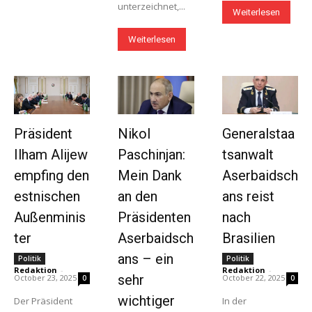
unterzeichnet,...
Weiterlesen
Weiterlesen
Präsident
Nikol
Generalstaa
Ilham Alijew
Paschinjan:
tsanwalt
empfing den
Mein Dank
Aserbaidsch
estnischen
an den
ans reist
Außenminis
Präsidenten
nach
ter
Aserbaidsch
Brasilien
ans – ein
Politik
Politik
Redaktion
-
Redaktion
-
sehr
October 23, 2025
October 22, 2025
0
0
wichtiger
Der Präsident
In der